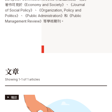
著作可見於《Economy and Society》、《Journal
of Social Policy》、《Organization, Policy and
Politics》、《Public Administration》和《Public
Management Review》等學術期刊。
文章
Showing 1-1 of 1 articles
雜誌