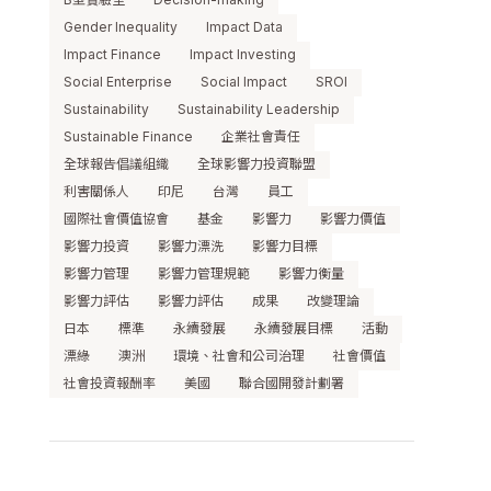
Gender Inequality
Impact Data
Impact Finance
Impact Investing
Social Enterprise
Social Impact
SROI
Sustainability
Sustainability Leadership
Sustainable Finance
企業社會責任
全球報告倡議組織
全球影響力投資聯盟
利害關係人
印尼
台灣
員工
國際社會價值協會
基金
影響力
影響力價值
影響力投資
影響力漂洗
影響力目標
影響力管理
影響力管理規範
影響力衡量
影響力評估
影響力評估
成果
改變理論
日本
標準
永續發展
永續發展目標
活動
漂綠
澳洲
環境、社會和公司治理
社會價值
社會投資報酬率
美國
聯合國開發計劃署