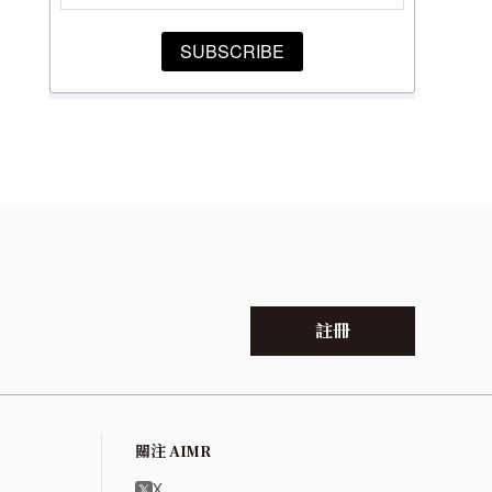
註冊
關注 AIMR
X