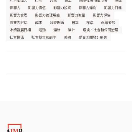
利害關係人
印尼
台灣
員工
國際社會價值協會
基金
影響力
影響力價值
影響力投資
影響力漂洗
影響力目標
影響力管理
影響力管理規範
影響力衡量
影響力評估
影響力評估
成果
改變理論
日本
標準
永續發展
永續發展目標
活動
漂綠
澳洲
環境、社會和公司治理
社會價值
社會投資報酬率
美國
聯合國開發計劃署