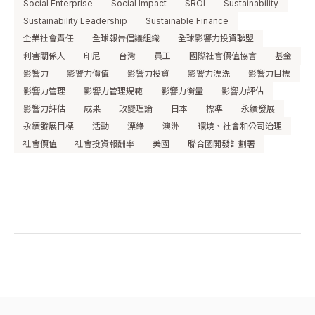
Social Enterprise
Social Impact
SROI
Sustainability
Sustainability Leadership
Sustainable Finance
企業社會責任
全球報告倡議組織
全球影響力投資聯盟
利害關係人
印尼
台灣
員工
國際社會價值協會
基金
影響力
影響力價值
影響力投資
影響力漂洗
影響力目標
影響力管理
影響力管理規範
影響力衡量
影響力評估
影響力評估
成果
改變理論
日本
標準
永續發展
永續發展目標
活動
漂綠
澳洲
環境、社會和公司治理
社會價值
社會投資報酬率
美國
聯合國開發計劃署