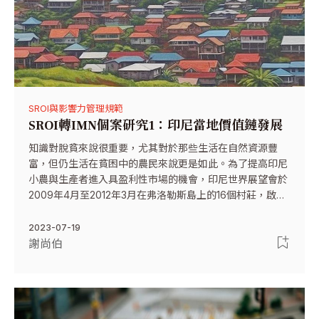
SROI與影響力管理規範
SROI轉IMN個案研究1：印尼當地價值鏈發展
知識對脫貧來說很重要，尤其對於那些生活在自然資源豐
富，但仍生活在貧困中的農民來說更是如此。為了提高印尼
小農與生產者進入具盈利性市場的機會，印尼世界展望會於
2009年4月至2012年3月在弗洛勒斯島上的16個村莊，啟動
了「當地價值鏈發展（Local Value Chain Development，
簡稱LVCD）」計畫。
2023-07-19
謝尚伯