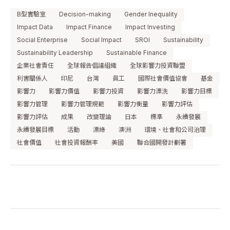
B型實驗室
Decision-making
Gender Inequality
Impact Data
Impact Finance
Impact Investing
Social Enterprise
Social Impact
SROI
Sustainability
Sustainability Leadership
Sustainable Finance
企業社會責任
全球報告倡議組織
全球影響力投資聯盟
利害關係人
印尼
台灣
員工
國際社會價值協會
基金
影響力
影響力價值
影響力投資
影響力漂洗
影響力目標
影響力管理
影響力管理規範
影響力衡量
影響力評估
影響力評估
成果
改變理論
日本
標準
永續發展
永續發展目標
活動
漂綠
澳洲
環境、社會和公司治理
社會價值
社會投資報酬率
美國
聯合國開發計劃署