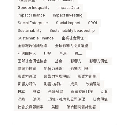
Gender Inequality
Impact Data
Impact Finance
Impact Investing
Social Enterprise
Social Impact
SROI
Sustainability
Sustainability Leadership
Sustainable Finance
企業社會責任
全球報告倡議組織
全球影響力投資聯盟
利害關係人
印尼
台灣
員工
國際社會價值協會
基金
影響力
影響力價值
影響力投資
影響力漂洗
影響力目標
影響力管理
影響力管理規範
影響力衡量
影響力評估
影響力評估
成果
改變理論
日本
標準
永續發展
永續發展目標
活動
漂綠
澳洲
環境、社會和公司治理
社會價值
社會投資報酬率
美國
聯合國開發計劃署