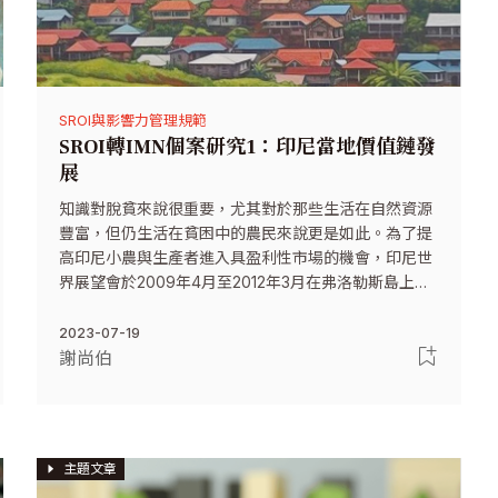
SROI與影響力管理規範
SROI轉IMN個案研究1：印尼當地價值鏈發
展
知識對脫貧來說很重要，尤其對於那些生活在自然資源
豐富，但仍生活在貧困中的農民來說更是如此。為了提
高印尼小農與生產者進入具盈利性市場的機會，印尼世
界展望會於2009年4月至2012年3月在弗洛勒斯島上的
16個村莊，啟動了「當地價值鏈發展（Local Value
Chain Development，簡稱LVCD）」計畫。
2023-07-19
謝尚伯
主題文章